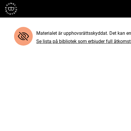
Till startsidan
Materialet är upphovsrättsskyddat. Det kan end
Se lista på bibliotek som erbjuder full åtkomst