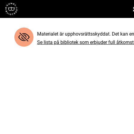
Till startsidan
Materialet är upphovsrättsskyddat. Det kan end
Se lista på bibliotek som erbjuder full åtkomst