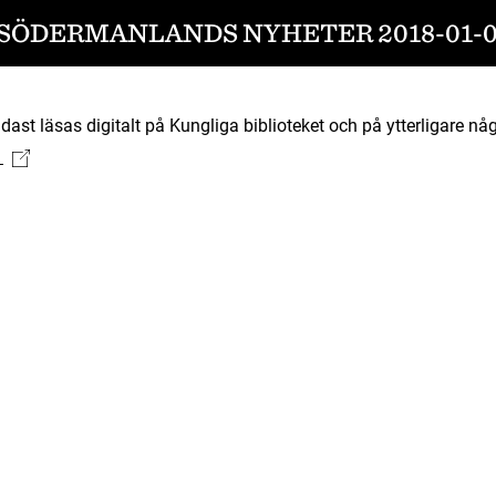
SÖDERMANLANDS NYHETER 2018-01-
ast läsas digitalt på Kungliga biblioteket och på ytterligare någ