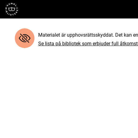
Till startsidan
Materialet är upphovsrättsskyddat. Det kan end
Se lista på bibliotek som erbjuder full åtkomst