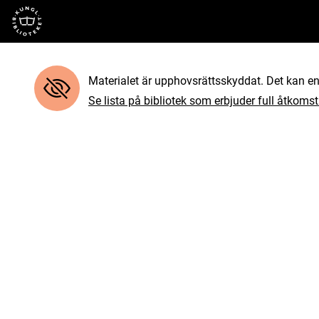
Till startsidan
Materialet är upphovsrättsskyddat. Det kan end
Se lista på bibliotek som erbjuder full åtkomst