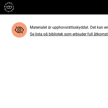
Till startsidan
Materialet är upphovsrättsskyddat. Det kan end
Se lista på bibliotek som erbjuder full åtkomst