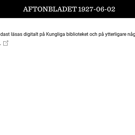
AFTONBLADET 1927-06-02
ast läsas digitalt på Kungliga biblioteket och på ytterligare någ