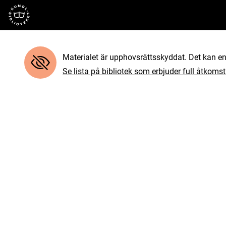
Till startsidan
Materialet är upphovsrättsskyddat. Det kan end
Se lista på bibliotek som erbjuder full åtkomst