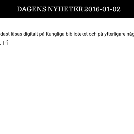
DAGENS NYHETER 2016-01-02
ast läsas digitalt på Kungliga biblioteket och på ytterligare någ