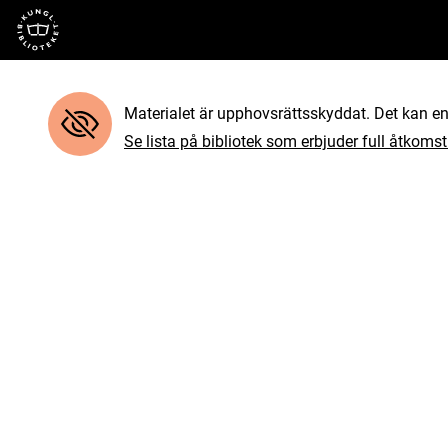
Till startsidan
Materialet är upphovsrättsskyddat. Det kan end
Se lista på bibliotek som erbjuder full åtkomst