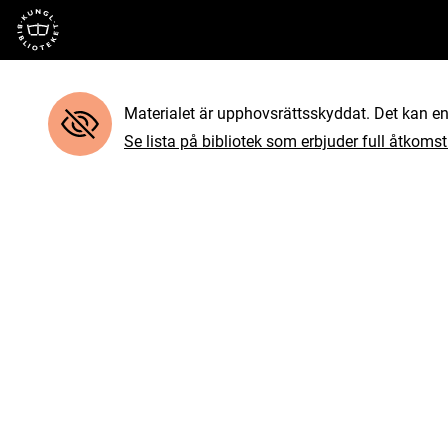
Till startsidan
Materialet är upphovsrättsskyddat. Det kan end
Se lista på bibliotek som erbjuder full åtkomst