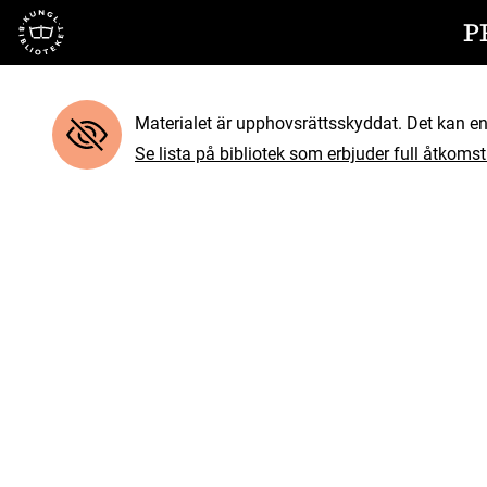
Till startsidan
P
Materialet är upphovsrättsskyddat. Det kan end
Se lista på bibliotek som erbjuder full åtkomst