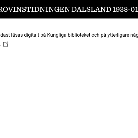
ROVINSTIDNINGEN DALSLAND 1938-01
ast läsas digitalt på Kungliga biblioteket och på ytterligare någ