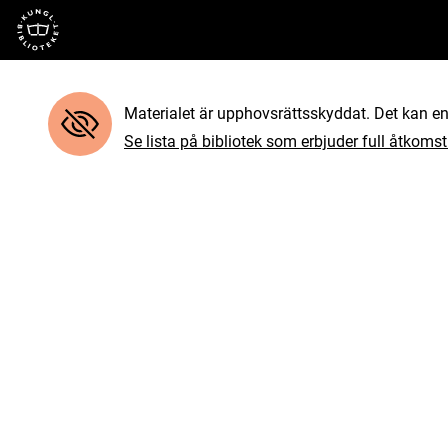
Till startsidan
Materialet är upphovsrättsskyddat. Det kan end
Se lista på bibliotek som erbjuder full åtkomst