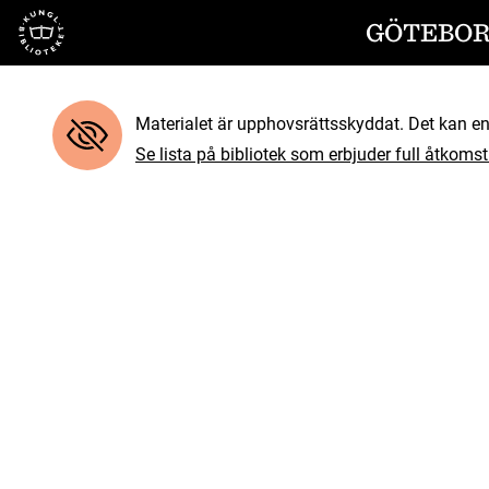
Till startsidan
GÖTEBORG
Materialet är upphovsrättsskyddat. Det kan end
Se lista på bibliotek som erbjuder full åtkomst