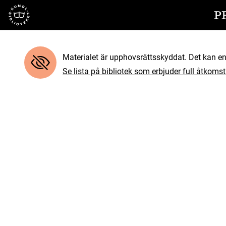
Till startsidan
P
Materialet är upphovsrättsskyddat. Det kan end
Se lista på bibliotek som erbjuder full åtkomst