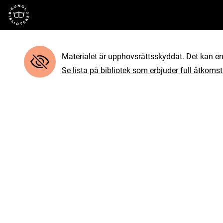
Till startsidan
Materialet är upphovsrättsskyddat. Det kan end
Se lista på bibliotek som erbjuder full åtkomst