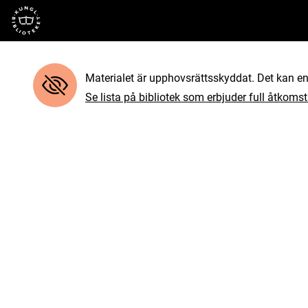
Till startsidan
Materialet är upphovsrättsskyddat. Det kan end
Se lista på bibliotek som erbjuder full åtkomst