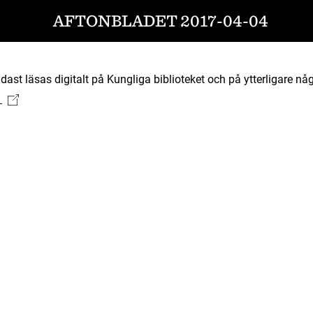
AFTONBLADET 2017-04-04
ast läsas digitalt på Kungliga biblioteket och på ytterligare någ