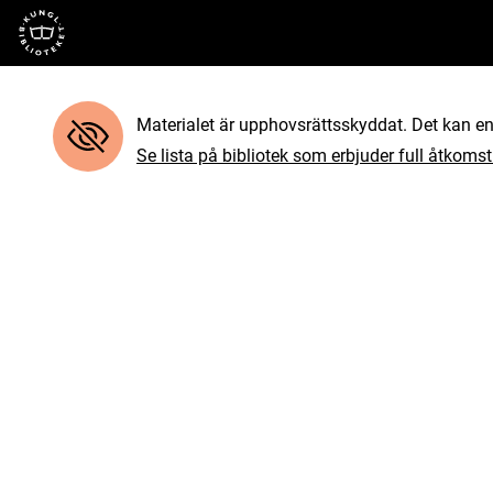
Till startsidan
Materialet är upphovsrättsskyddat. Det kan end
Se lista på bibliotek som erbjuder full åtkomst