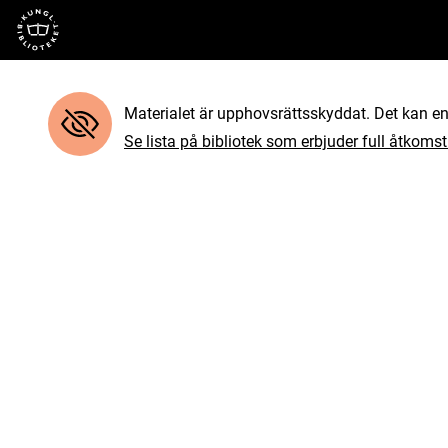
Till startsidan
Materialet är upphovsrättsskyddat. Det kan end
Se lista på bibliotek som erbjuder full åtkomst