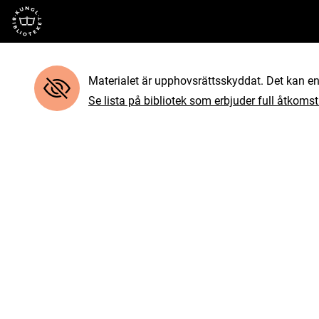
Till startsidan
Materialet är upphovsrättsskyddat. Det kan end
Se lista på bibliotek som erbjuder full åtkomst