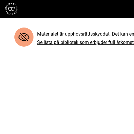
Till startsidan
Materialet är upphovsrättsskyddat. Det kan end
Se lista på bibliotek som erbjuder full åtkomst