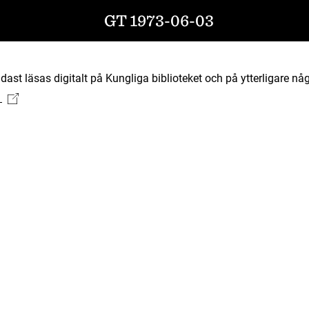
GT 1973-06-03
ast läsas digitalt på Kungliga biblioteket och på ytterligare någ