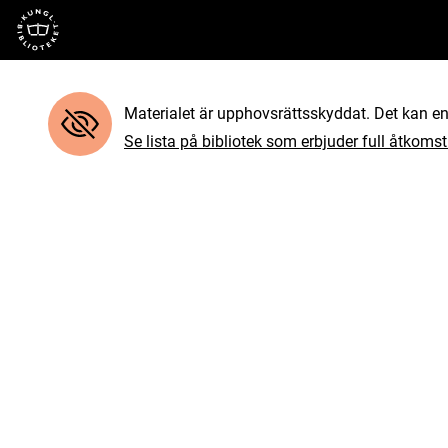
Till startsidan
Materialet är upphovsrättsskyddat. Det kan end
Se lista på bibliotek som erbjuder full åtkomst