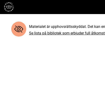
Till startsidan
Materialet är upphovsrättsskyddat. Det kan end
Se lista på bibliotek som erbjuder full åtkomst