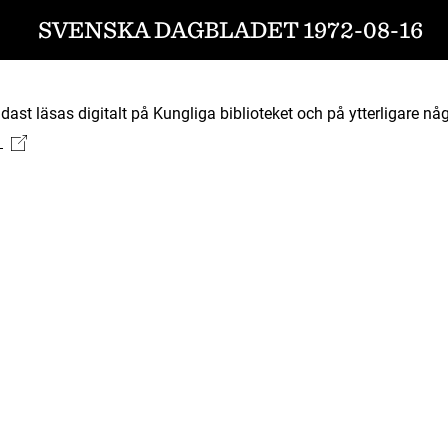
SVENSKA DAGBLADET 1972-08-16
ast läsas digitalt på Kungliga biblioteket och på ytterligare någ