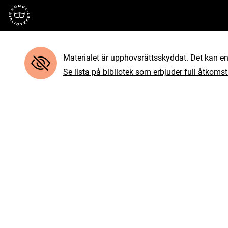
Till startsidan
Materialet är upphovsrättsskyddat. Det kan end
Se lista på bibliotek som erbjuder full åtkomst