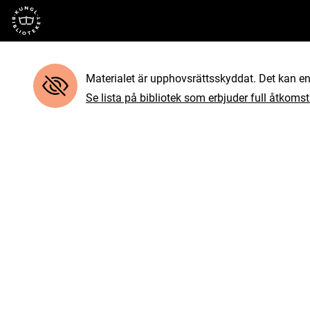
Till startsidan
Materialet är upphovsrättsskyddat. Det kan end
Se lista på bibliotek som erbjuder full åtkomst