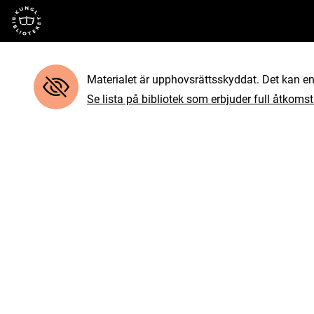
Till startsidan
Materialet är upphovsrättsskyddat. Det kan end
Se lista på bibliotek som erbjuder full åtkomst