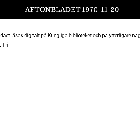
AFTONBLADET 1970-11-20
ast läsas digitalt på Kungliga biblioteket och på ytterligare någ