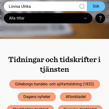
Sök
Alla titlar
Sökt
Tidningar och tidskrifter i
tjänsten
Göteborgs handels- och sjöfartstidning (1832)
Dagens nyheter
Aftonbladet