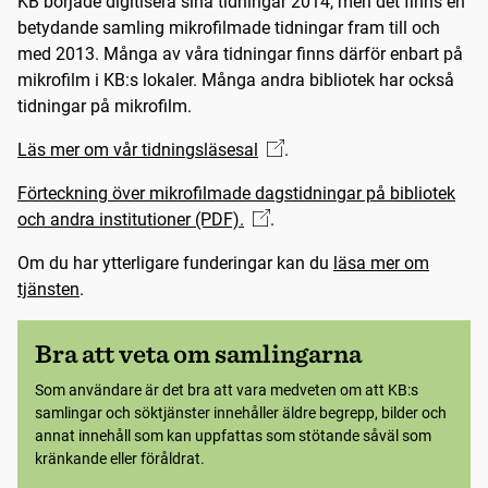
KB började digitisera sina tidningar 2014, men det finns en
betydande samling mikrofilmade tidningar fram till och
med 2013. Många av våra tidningar finns därför enbart på
mikrofilm i KB:s lokaler. Många andra bibliotek har också
tidningar på mikrofilm.
Läs mer om vår tidningsläsesal
.
Förteckning över mikrofilmade dagstidningar på bibliotek
och andra institutioner (PDF).
.
Om du har ytterligare funderingar kan du
läsa mer om
tjänsten
.
Bra att veta om samlingarna
Som användare är det bra att vara medveten om att KB:s
samlingar och söktjänster innehåller äldre begrepp, bilder och
annat innehåll som kan uppfattas som stötande såväl som
kränkande eller föråldrat.