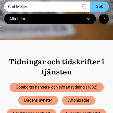
Sök
Alla titlar
Sökt
Tidningar och tidskrifter i
tjänsten
Göteborgs handels- och sjöfartstidning (1832)
Dagens nyheter
Aftonbladet