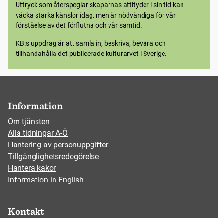
Uttryck som återspeglar skaparnas attityder i sin tid kan
väcka starka känslor idag, men är nödvändiga för vår
förståelse av det förflutna och vår samtid.
KB:s uppdrag är att samla in, beskriva, bevara och
tillhandahålla det publicerade kulturarvet i Sverige.
Information
Om tjänsten
Alla tidningar A-Ö
Hantering av personuppgifter
Tillgänglighetsredogörelse
Hantera kakor
Information in English
Kontakt