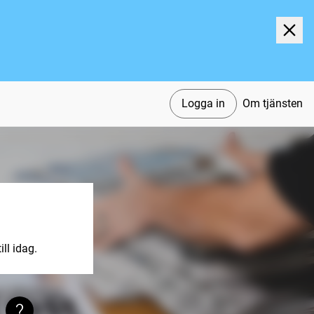
Logga in
Om tjänsten
ll idag.