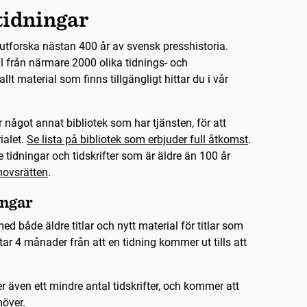
tidningar
utforska nästan 400 år av svensk presshistoria.
l från närmare 2000 olika tidnings- och
r allt material som finns tillgängligt hittar du i vår
 något annat bibliotek som har tjänsten, för att
ialet.
Se lista på bibliotek som erbjuder full åtkomst
.
 tidningar och tidskrifter som är äldre än 100 år
ovsrätten
.
ingar
ed både äldre titlar och nytt material för titlar som
ar 4 månader från att en tidning kommer ut tills att
r även ett mindre antal tidskrifter, och kommer att
möver.