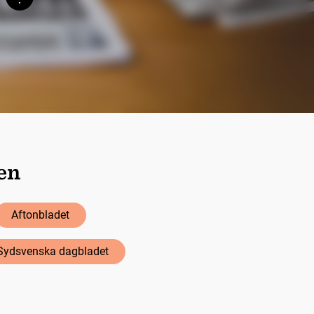
Söktips
ten
Aftonbladet
Sydsvenska dagbladet