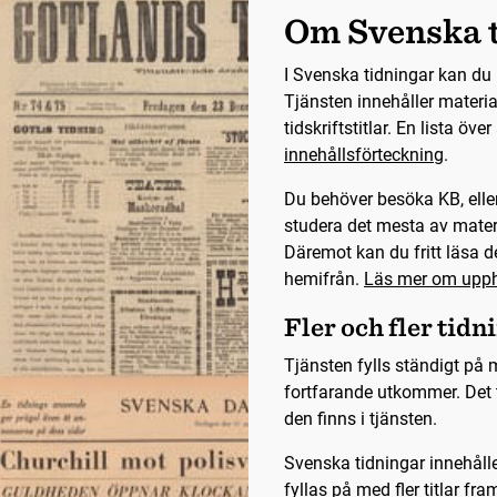
Om Svenska 
I Svenska tidningar kan du 
Tjänsten innehåller materia
tidskriftstitlar. En lista öve
innehållsförteckning
.
Du behöver besöka KB, eller
studera det mesta av mater
Däremot kan du fritt läsa de
hemifrån.
Läs mer om upph
Fler och fler tidn
Tjänsten fylls ständigt på m
fortfarande utkommer. Det t
den finns i tjänsten.
Svenska tidningar innehålle
fyllas på med fler titlar fra