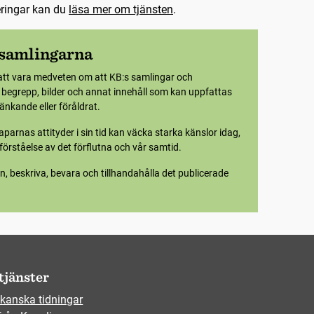
eringar kan du
läsa mer om tjänsten
.
 samlingarna
att vara medveten om att KB:s samlingar och
e begrepp, bilder och annat innehåll som kan uppfattas
nkande eller föråldrat.
parnas attityder i sin tid kan väcka starka känslor idag,
örståelse av det förflutna och vår samtid.
n, beskriva, bevara och tillhandahålla det publicerade
tjänster
kanska tidningar