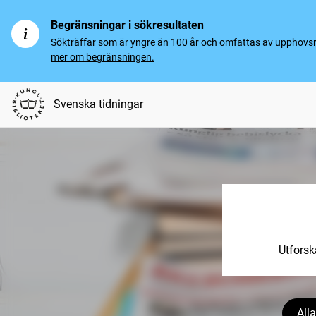
Begränsningar i sökresultaten
Sökträffar som är yngre än 100 år och omfattas av upphovsrät
mer om begränsningen.
Svenska tidningar
Utforsk
Alla