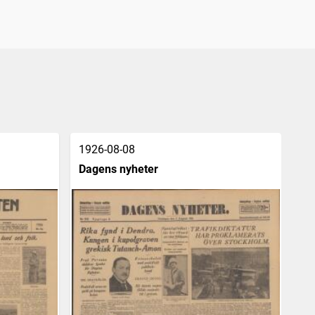
1926-08-08
19
Dagens nyheter
Af