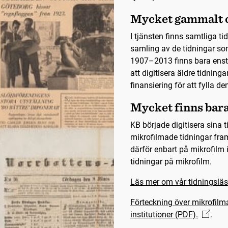
Mycket gammalt o
I tjänsten finns samtliga t
samling av de tidningar so
1907–2013 finns bara ensta
att digitisera äldre tidning
finansiering för att fylla de
Mycket finns bar
KB började digitisera sina
mikrofilmade tidningar fra
därför enbart på mikrofilm 
tidningar på mikrofilm.
Läs mer om vår tidningsläs
Förteckning över mikrofilm
institutioner (PDF).
.