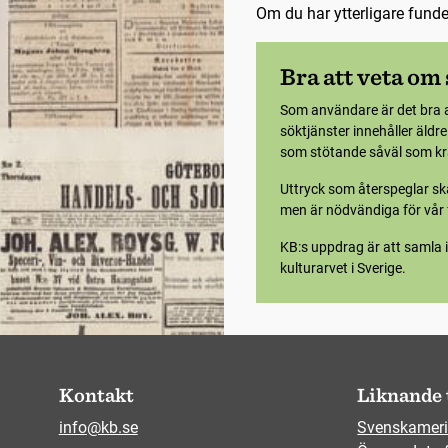
Om du har ytterligare fund
Bra att veta om
Som användare är det bra 
söktjänster innehåller äldr
som stötande såväl som krä
Uttryck som återspeglar ska
men är nödvändiga för vår f
KB:s uppdrag är att samla i
kulturarvet i Sverige.
Kontakt
Liknande 
info@kb.se
Svenskameri