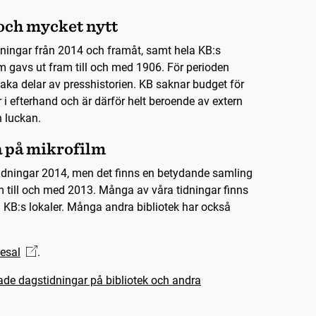
ch mycket nytt
idningar från 2014 och framåt, samt hela KB:s
m gavs ut fram till och med 1906. För perioden
ka delar av presshistorien. KB saknar budget för
ar i efterhand och är därför helt beroende av extern
n luckan.
a på mikrofilm
 tidningar 2014, men det finns en betydande samling
m till och med 2013. Många av våra tidningar finns
i KB:s lokaler. Många andra bibliotek har också
esal
.
ade dagstidningar på bibliotek och andra