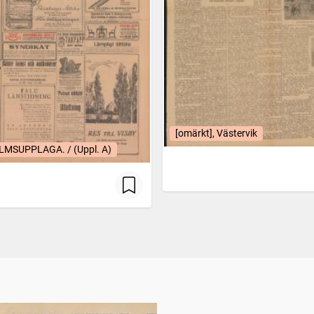
[omärkt], Västervik
MSUPPLAGA. / (Uppl. A)