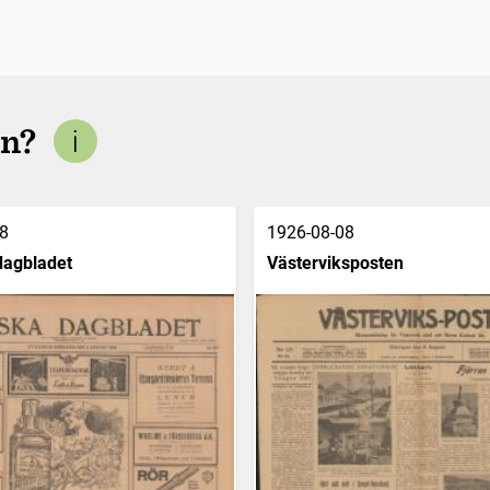
en?
8
1926-08-08
dagbladet
Västerviksposten