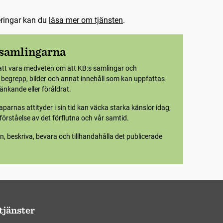
eringar kan du
läsa mer om tjänsten
.
 samlingarna
att vara medveten om att KB:s samlingar och
e begrepp, bilder och annat innehåll som kan uppfattas
nkande eller föråldrat.
parnas attityder i sin tid kan väcka starka känslor idag,
örståelse av det förflutna och vår samtid.
n, beskriva, bevara och tillhandahålla det publicerade
tjänster