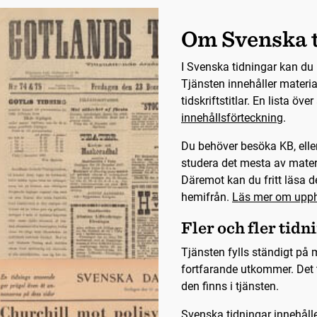
Om Svenska 
I Svenska tidningar kan du 
Tjänsten innehåller materia
tidskriftstitlar. En lista öve
innehållsförteckning
.
Du behöver besöka KB, eller
studera det mesta av mater
Däremot kan du fritt läsa de
hemifrån.
Läs mer om upph
Fler och fler tidn
Tjänsten fylls ständigt på m
fortfarande utkommer. Det t
den finns i tjänsten.
Svenska tidningar innehålle