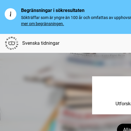
Begränsningar i sökresultaten
Sökträffar som är yngre än 100 år och omfattas av upphovsrät
mer om begränsningen.
Svenska tidningar
Utforsk
Alla