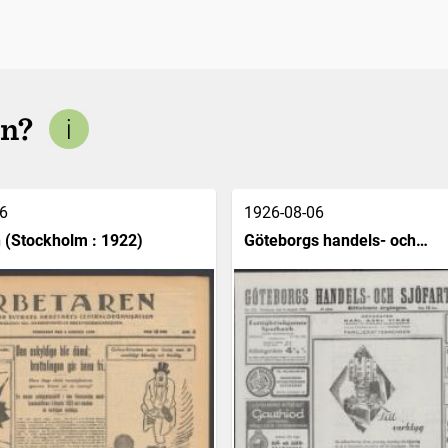
en?
6
1926-08-06
 (Stockholm : 1922)
Göteborgs handels- och
sjöfartstidning (1832)