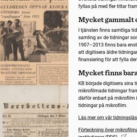
fyllas på med fler titlar fra
Mycket gammalt o
I tjänsten finns samtliga t
samling av de tidningar so
1907–2013 finns bara ensta
att digitisera äldre tidning
finansiering för att fylla de
Mycket finns bar
KB började digitisera sina
mikrofilmade tidningar fra
därför enbart på mikrofilm 
tidningar på mikrofilm.
Läs mer om vår tidningsläs
Förteckning över mikrofilm