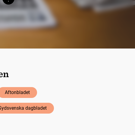
Söktips
ten
Aftonbladet
Sydsvenska dagbladet