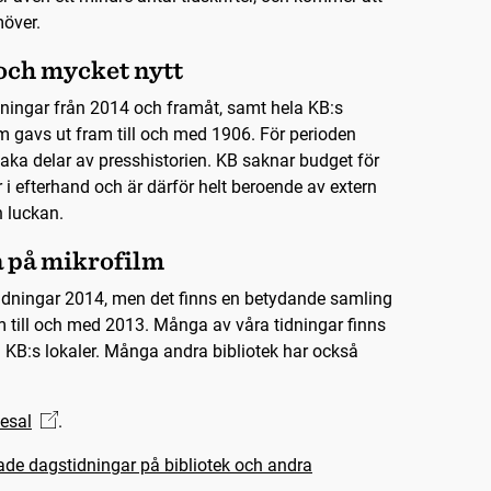
möver.
ch mycket nytt
idningar från 2014 och framåt, samt hela KB:s
m gavs ut fram till och med 1906. För perioden
ka delar av presshistorien. KB saknar budget för
ar i efterhand och är därför helt beroende av extern
n luckan.
a på mikrofilm
 tidningar 2014, men det finns en betydande samling
m till och med 2013. Många av våra tidningar finns
i KB:s lokaler. Många andra bibliotek har också
esal
.
ade dagstidningar på bibliotek och andra