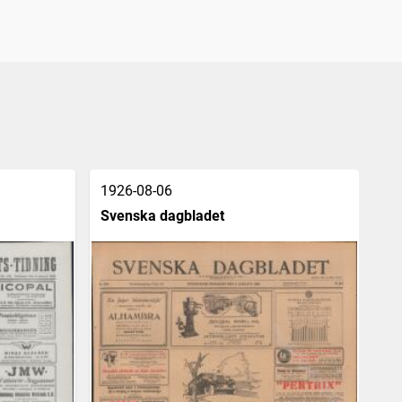
1926-08-06
19
Svenska dagbladet
Vä
[o