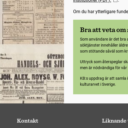
institutioner (PDF).
.
Om du har ytterligare fund
Bra att veta om
Som användare är det bra 
söktjänster innehåller äldr
som stötande såväl som krä
Uttryck som återspeglar ska
men är nödvändiga för vår f
KB:s uppdrag är att samla i
kulturarvet i Sverige.
Kontakt
Liknande 