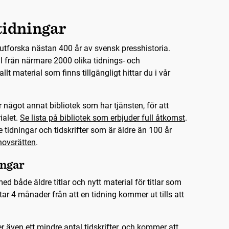
tidningar
utforska nästan 400 år av svensk presshistoria.
l från närmare 2000 olika tidnings- och
r allt material som finns tillgängligt hittar du i vår
 något annat bibliotek som har tjänsten, för att
ialet.
Se lista på bibliotek som erbjuder full åtkomst
.
 tidningar och tidskrifter som är äldre än 100 år
ovsrätten
.
ingar
ed både äldre titlar och nytt material för titlar som
ar 4 månader från att en tidning kommer ut tills att
r även ett mindre antal tidskrifter, och kommer att