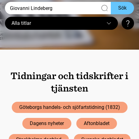
Sök
Alla titlar
Sökt
Tidningar och tidskrifter i
tjänsten
Göteborgs handels- och sjöfartstidning (1832)
Dagens nyheter
Aftonbladet