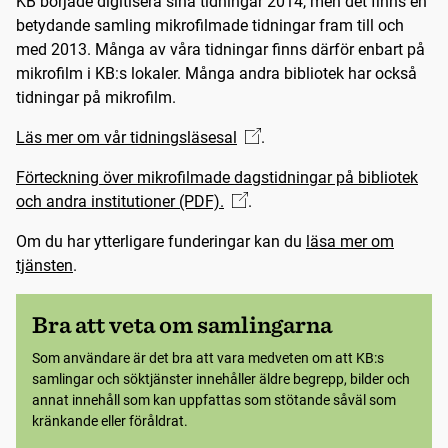
KB började digitisera sina tidningar 2014, men det finns en
betydande samling mikrofilmade tidningar fram till och
med 2013. Många av våra tidningar finns därför enbart på
mikrofilm i KB:s lokaler. Många andra bibliotek har också
tidningar på mikrofilm.
Läs mer om vår tidningsläsesal
.
Förteckning över mikrofilmade dagstidningar på bibliotek
och andra institutioner (PDF).
.
Om du har ytterligare funderingar kan du
läsa mer om
tjänsten
.
Bra att veta om samlingarna
Som användare är det bra att vara medveten om att KB:s
samlingar och söktjänster innehåller äldre begrepp, bilder och
annat innehåll som kan uppfattas som stötande såväl som
kränkande eller föråldrat.