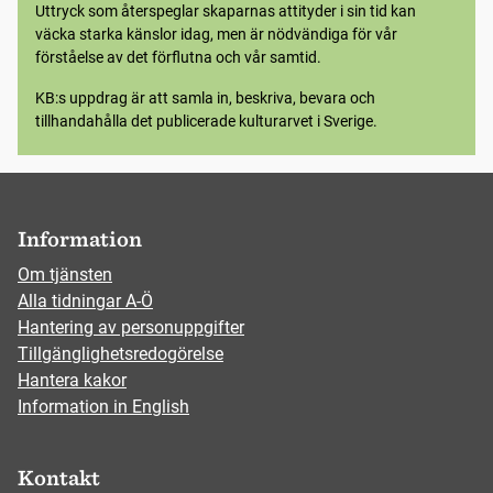
Uttryck som återspeglar skaparnas attityder i sin tid kan
väcka starka känslor idag, men är nödvändiga för vår
förståelse av det förflutna och vår samtid.
KB:s uppdrag är att samla in, beskriva, bevara och
tillhandahålla det publicerade kulturarvet i Sverige.
Information
Om tjänsten
Alla tidningar A-Ö
Hantering av personuppgifter
Tillgänglighetsredogörelse
Hantera kakor
Information in English
Kontakt