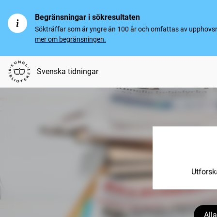
Begränsningar i sökresultaten
Sökträffar som är yngre än 100 år och omfattas av upphovsrät
mer om begränsningen.
Svenska tidningar
Utforsk
Alla