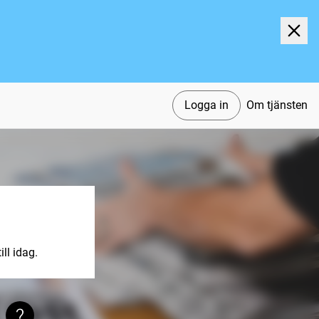
Logga in
Om tjänsten
ll idag.