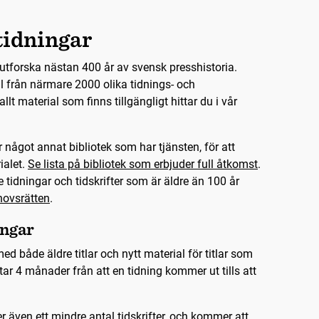
tidningar
utforska nästan 400 år av svensk presshistoria.
l från närmare 2000 olika tidnings- och
r allt material som finns tillgängligt hittar du i vår
 något annat bibliotek som har tjänsten, för att
ialet.
Se lista på bibliotek som erbjuder full åtkomst
.
 tidningar och tidskrifter som är äldre än 100 år
ovsrätten
.
ingar
ed både äldre titlar och nytt material för titlar som
ar 4 månader från att en tidning kommer ut tills att
r även ett mindre antal tidskrifter, och kommer att