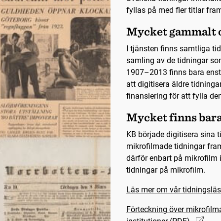
fyllas på med fler titlar fra
Mycket gammalt o
I tjänsten finns samtliga t
samling av de tidningar so
1907–2013 finns bara ensta
att digitisera äldre tidning
finansiering för att fylla de
Mycket finns bar
KB började digitisera sina
mikrofilmade tidningar fra
därför enbart på mikrofilm 
tidningar på mikrofilm.
Läs mer om vår tidningsläs
Förteckning över mikrofilm