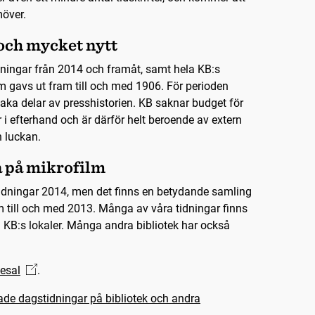
möver.
ch mycket nytt
idningar från 2014 och framåt, samt hela KB:s
m gavs ut fram till och med 1906. För perioden
ka delar av presshistorien. KB saknar budget för
ar i efterhand och är därför helt beroende av extern
n luckan.
a på mikrofilm
 tidningar 2014, men det finns en betydande samling
m till och med 2013. Många av våra tidningar finns
i KB:s lokaler. Många andra bibliotek har också
esal
.
ade dagstidningar på bibliotek och andra