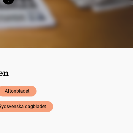
Söktips
ten
Aftonbladet
Sydsvenska dagbladet