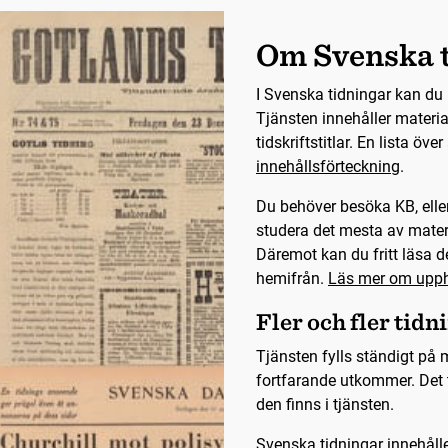
Om Svenska 
I Svenska tidningar kan du 
Tjänsten innehåller materia
tidskriftstitlar. En lista öve
innehållsförteckning
.
Du behöver besöka KB, eller
studera det mesta av mater
Däremot kan du fritt läsa de
hemifrån.
Läs mer om upph
Fler och fler tidn
Tjänsten fylls ständigt på m
fortfarande utkommer. Det t
den finns i tjänsten.
Svenska tidningar innehålle