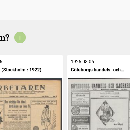
en?
6
1926-08-06
 (Stockholm : 1922)
Göteborgs handels- och
sjöfartstidning (1832)