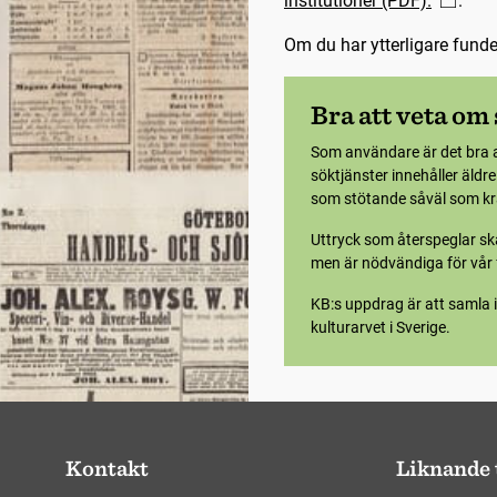
institutioner (PDF).
.
Om du har ytterligare fund
Bra att veta om
Som användare är det bra 
söktjänster innehåller äldr
som stötande såväl som krä
Uttryck som återspeglar ska
men är nödvändiga för vår f
KB:s uppdrag är att samla i
kulturarvet i Sverige.
Kontakt
Liknande 