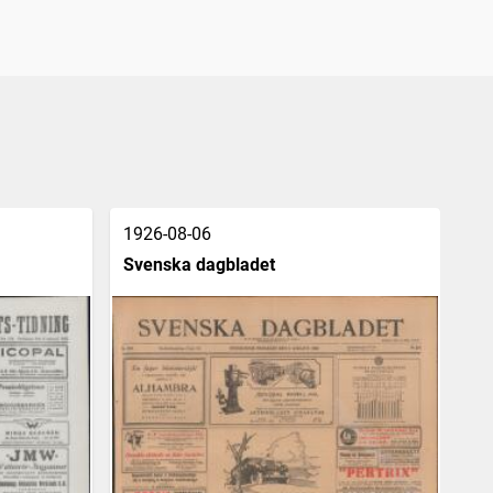
1926-08-06
19
Svenska dagbladet
Vä
[o