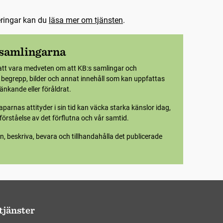
eringar kan du
läsa mer om tjänsten
.
 samlingarna
att vara medveten om att KB:s samlingar och
e begrepp, bilder och annat innehåll som kan uppfattas
nkande eller föråldrat.
parnas attityder i sin tid kan väcka starka känslor idag,
örståelse av det förflutna och vår samtid.
n, beskriva, bevara och tillhandahålla det publicerade
tjänster