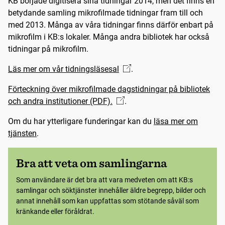
KB började digitisera sina tidningar 2014, men det finns en
betydande samling mikrofilmade tidningar fram till och
med 2013. Många av våra tidningar finns därför enbart på
mikrofilm i KB:s lokaler. Många andra bibliotek har också
tidningar på mikrofilm.
Läs mer om vår tidningsläsesal
.
Förteckning över mikrofilmade dagstidningar på bibliotek
och andra institutioner (PDF).
.
Om du har ytterligare funderingar kan du
läsa mer om
tjänsten
.
Bra att veta om samlingarna
Som användare är det bra att vara medveten om att KB:s
samlingar och söktjänster innehåller äldre begrepp, bilder och
annat innehåll som kan uppfattas som stötande såväl som
kränkande eller föråldrat.