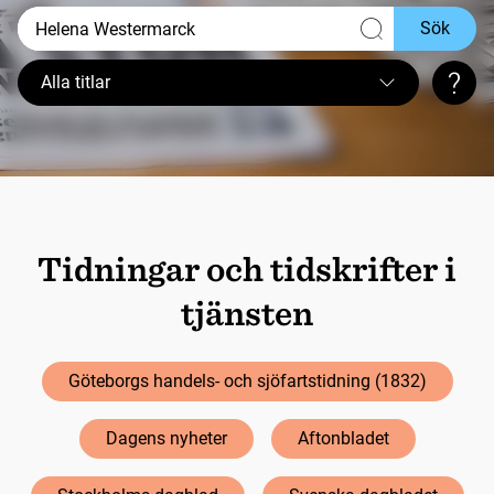
Sök
Alla titlar
Sökt
Tidningar och tidskrifter i
tjänsten
Göteborgs handels- och sjöfartstidning (1832)
Dagens nyheter
Aftonbladet