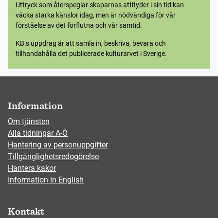
Uttryck som återspeglar skaparnas attityder i sin tid kan
väcka starka känslor idag, men är nödvändiga för vår
förståelse av det förflutna och vår samtid.
KB:s uppdrag är att samla in, beskriva, bevara och
tillhandahålla det publicerade kulturarvet i Sverige.
Information
Om tjänsten
Alla tidningar A-Ö
Hantering av personuppgifter
Tillgänglighetsredogörelse
Hantera kakor
Information in English
Kontakt