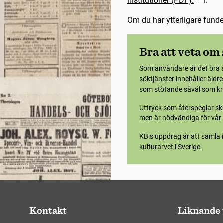
institutioner (PDF).
.
Om du har ytterligare fund
Bra att veta om
Som användare är det bra 
söktjänster innehåller äldr
som stötande såväl som krä
Uttryck som återspeglar ska
men är nödvändiga för vår f
KB:s uppdrag är att samla i
kulturarvet i Sverige.
Kontakt
Liknande 