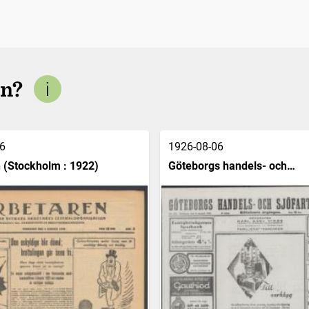
en?
6
1926-08-06
 (Stockholm : 1922)
Göteborgs handels- och
sjöfartstidning (1832)