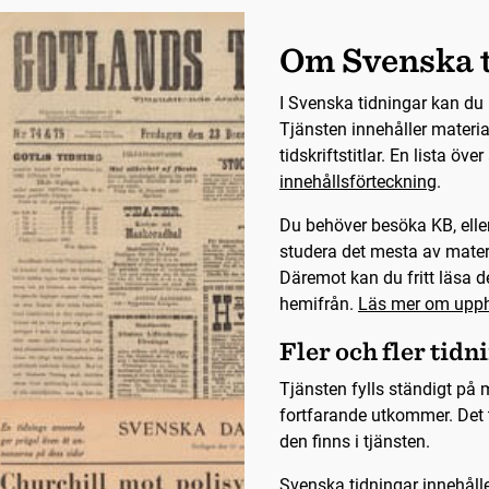
Om Svenska 
I Svenska tidningar kan du 
Tjänsten innehåller materia
tidskriftstitlar. En lista öve
innehållsförteckning
.
Du behöver besöka KB, eller
studera det mesta av mater
Däremot kan du fritt läsa de
hemifrån.
Läs mer om upph
Fler och fler tidn
Tjänsten fylls ständigt på m
fortfarande utkommer. Det t
den finns i tjänsten.
Svenska tidningar innehålle