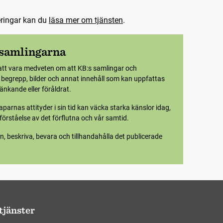
eringar kan du
läsa mer om tjänsten
.
 samlingarna
att vara medveten om att KB:s samlingar och
e begrepp, bilder och annat innehåll som kan uppfattas
nkande eller föråldrat.
parnas attityder i sin tid kan väcka starka känslor idag,
örståelse av det förflutna och vår samtid.
n, beskriva, bevara och tillhandahålla det publicerade
tjänster