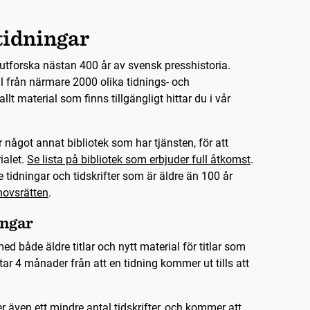
tidningar
utforska nästan 400 år av svensk presshistoria.
l från närmare 2000 olika tidnings- och
r allt material som finns tillgängligt hittar du i vår
 något annat bibliotek som har tjänsten, för att
ialet.
Se lista på bibliotek som erbjuder full åtkomst
.
 tidningar och tidskrifter som är äldre än 100 år
ovsrätten
.
ingar
ed både äldre titlar och nytt material för titlar som
ar 4 månader från att en tidning kommer ut tills att
r även ett mindre antal tidskrifter, och kommer att