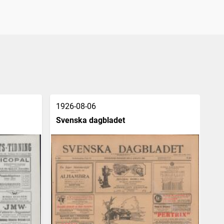
1926-08-06
19
Svenska dagbladet
Vä
[o