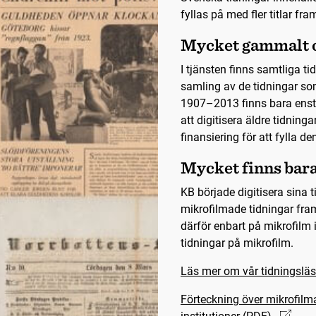
fyllas på med fler titlar fra
Mycket gammalt o
I tjänsten finns samtliga t
samling av de tidningar so
1907–2013 finns bara ensta
att digitisera äldre tidning
finansiering för att fylla de
Mycket finns bar
KB började digitisera sina
mikrofilmade tidningar fra
därför enbart på mikrofilm 
tidningar på mikrofilm.
Läs mer om vår tidningsläs
Förteckning över mikrofilm