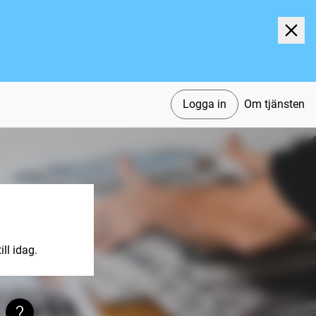
Logga in
Om tjänsten
ll idag.