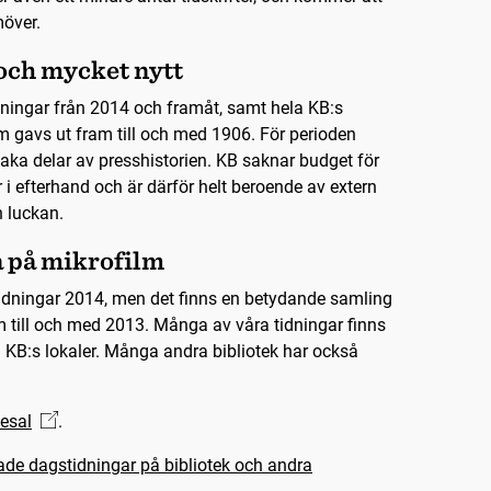
möver.
ch mycket nytt
idningar från 2014 och framåt, samt hela KB:s
m gavs ut fram till och med 1906. För perioden
ka delar av presshistorien. KB saknar budget för
ar i efterhand och är därför helt beroende av extern
n luckan.
a på mikrofilm
 tidningar 2014, men det finns en betydande samling
m till och med 2013. Många av våra tidningar finns
i KB:s lokaler. Många andra bibliotek har också
esal
.
ade dagstidningar på bibliotek och andra