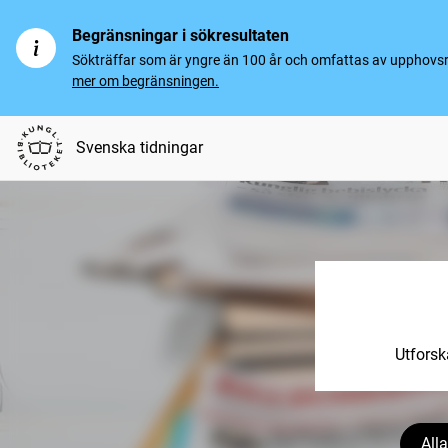
Begränsningar i sökresultaten
Sökträffar som är yngre än 100 år och omfattas av upphovsrät
mer om begränsningen.
Svenska tidningar
Utforsk
Alla