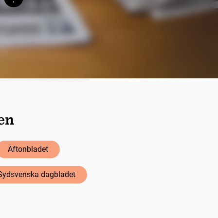
Söktips
ten
Aftonbladet
Sydsvenska dagbladet