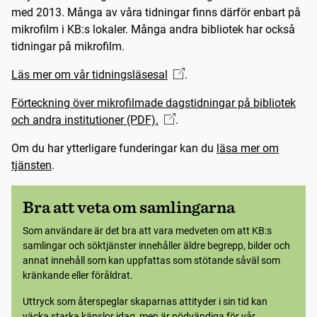
med 2013. Många av våra tidningar finns därför enbart på
mikrofilm i KB:s lokaler. Många andra bibliotek har också
tidningar på mikrofilm.
Läs mer om vår tidningsläsesal
.
Förteckning över mikrofilmade dagstidningar på bibliotek
och andra institutioner (PDF).
.
Om du har ytterligare funderingar kan du
läsa mer om
tjänsten
.
Bra att veta om samlingarna
Som användare är det bra att vara medveten om att KB:s
samlingar och söktjänster innehåller äldre begrepp, bilder och
annat innehåll som kan uppfattas som stötande såväl som
kränkande eller föråldrat.
Uttryck som återspeglar skaparnas attityder i sin tid kan
väcka starka känslor idag, men är nödvändiga för vår