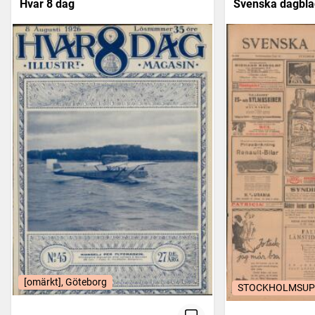
Hvar 8 dag
Svenska dagbla
[omärkt], Göteborg
STOCKHOLMSUPPL