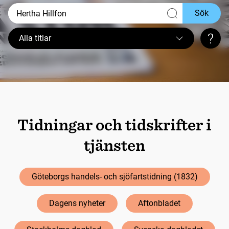
Sök
Alla titlar
Sökt
Tidningar och tidskrifter i
tjänsten
Göteborgs handels- och sjöfartstidning (1832)
Dagens nyheter
Aftonbladet