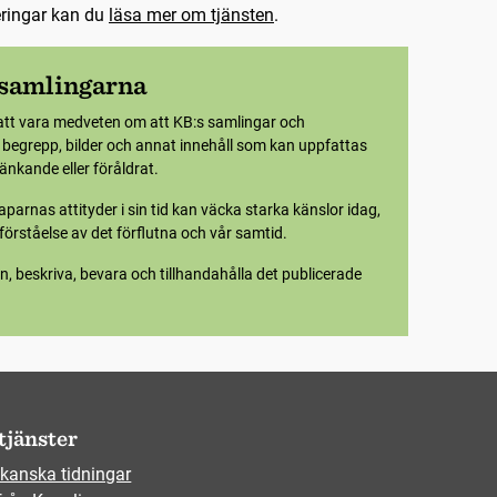
eringar kan du
läsa mer om tjänsten
.
 samlingarna
att vara medveten om att KB:s samlingar och
e begrepp, bilder och annat innehåll som kan uppfattas
nkande eller föråldrat.
parnas attityder i sin tid kan väcka starka känslor idag,
örståelse av det förflutna och vår samtid.
n, beskriva, bevara och tillhandahålla det publicerade
tjänster
kanska tidningar