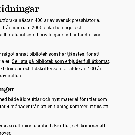
tidningar
utforska nästan 400 år av svensk presshistoria.
l från närmare 2000 olika tidnings- och
r allt material som finns tillgängligt hittar du i vår
 något annat bibliotek som har tjänsten, för att
ialet.
Se lista på bibliotek som erbjuder full åtkomst
.
 tidningar och tidskrifter som är äldre än 100 år
ovsrätten
.
ingar
ed både äldre titlar och nytt material för titlar som
ar 4 månader från att en tidning kommer ut tills att
r även ett mindre antal tidskrifter, och kommer att
möver.