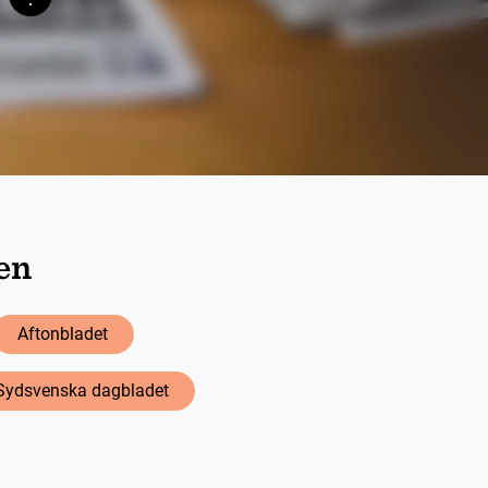
Söktips
ten
Aftonbladet
Sydsvenska dagbladet