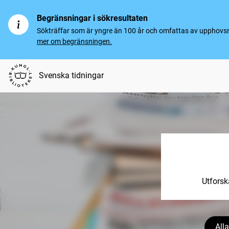
Begränsningar i sökresultaten
Sökträffar som är yngre än 100 år och omfattas av upphovsrät
mer om begränsningen.
Svenska tidningar
Utforsk
Alla