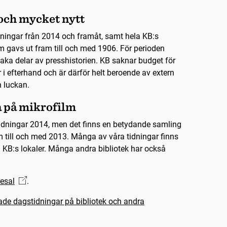
ch mycket nytt
idningar från 2014 och framåt, samt hela KB:s
m gavs ut fram till och med 1906. För perioden
ka delar av presshistorien. KB saknar budget för
ar i efterhand och är därför helt beroende av extern
n luckan.
a på mikrofilm
 tidningar 2014, men det finns en betydande samling
m till och med 2013. Många av våra tidningar finns
i KB:s lokaler. Många andra bibliotek har också
esal
.
ade dagstidningar på bibliotek och andra