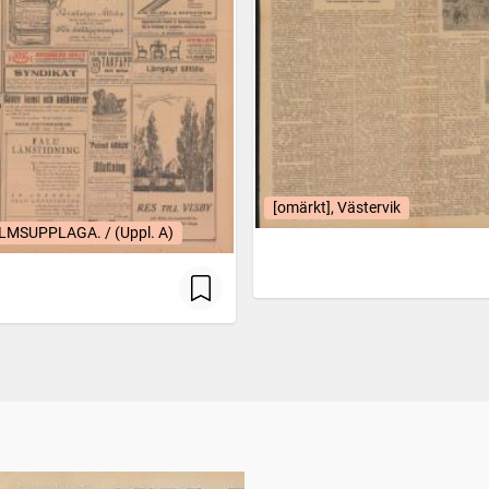
[omärkt], Västervik
MSUPPLAGA. / (Uppl. A)