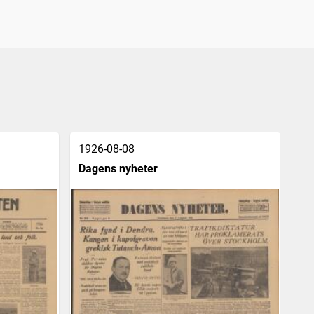
1926-08-08
19
Dagens nyheter
Af