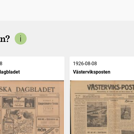
en?
8
1926-08-08
dagbladet
Västerviksposten