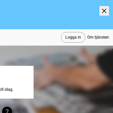
Logga in
Om tjänsten
ll idag.