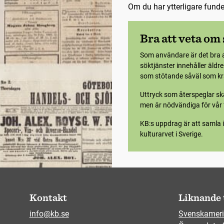
Om du har ytterligare fund
Bra att veta om
Som användare är det bra 
söktjänster innehåller äldr
som stötande såväl som krä
Uttryck som återspeglar ska
men är nödvändiga för vår f
KB:s uppdrag är att samla i
kulturarvet i Sverige.
Kontakt
Liknande 
info@kb.se
Svenskameri