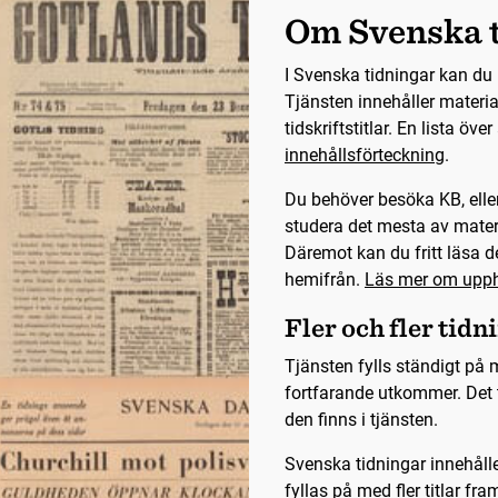
Om Svenska 
I Svenska tidningar kan du 
Tjänsten innehåller materia
tidskriftstitlar. En lista öve
innehållsförteckning
.
Du behöver besöka KB, eller
studera det mesta av mater
Däremot kan du fritt läsa de
hemifrån.
Läs mer om upph
Fler och fler tidn
Tjänsten fylls ständigt på m
fortfarande utkommer. Det t
den finns i tjänsten.
Svenska tidningar innehålle
fyllas på med fler titlar fra