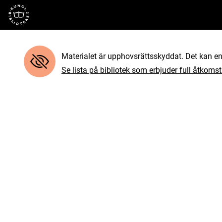
Till startsidan
Materialet är upphovsrättsskyddat. Det kan end
Se lista på bibliotek som erbjuder full åtkomst