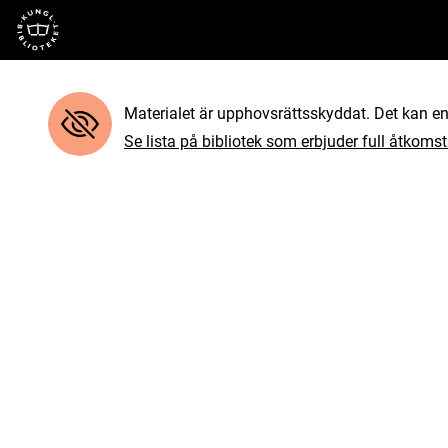
Till startsidan
Materialet är upphovsrättsskyddat. Det kan end
Se lista på bibliotek som erbjuder full åtkomst