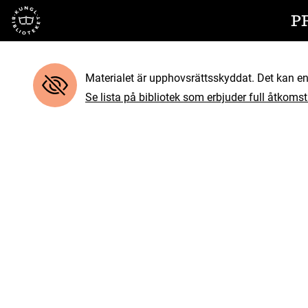
Till startsidan
P
Materialet är upphovsrättsskyddat. Det kan end
Se lista på bibliotek som erbjuder full åtkomst