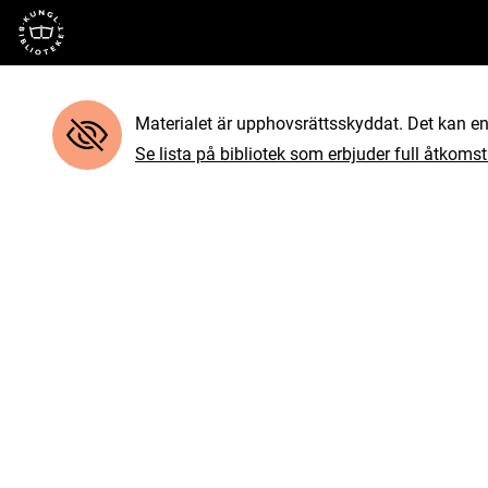
Till startsidan
Materialet är upphovsrättsskyddat. Det kan end
Se lista på bibliotek som erbjuder full åtkomst