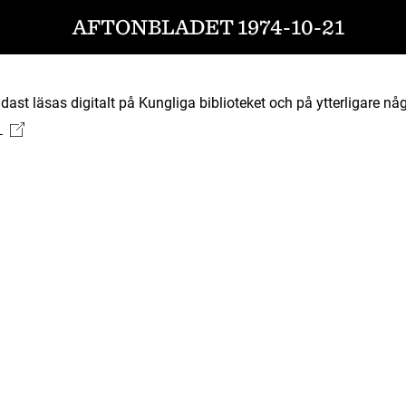
AFTONBLADET 1974-10-21
ast läsas digitalt på Kungliga biblioteket och på ytterligare någ