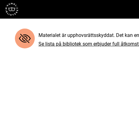
Till startsidan
Materialet är upphovsrättsskyddat. Det kan end
Se lista på bibliotek som erbjuder full åtkomst