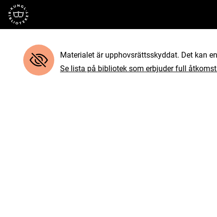
Till startsidan
Materialet är upphovsrättsskyddat. Det kan end
Se lista på bibliotek som erbjuder full åtkomst