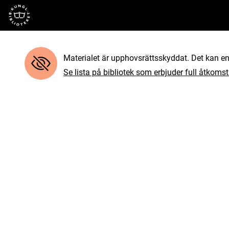
Till startsidan
Materialet är upphovsrättsskyddat. Det kan end
Se lista på bibliotek som erbjuder full åtkomst