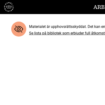
Till startsidan
ARB
Materialet är upphovsrättsskyddat. Det kan end
Se lista på bibliotek som erbjuder full åtkomst