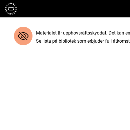
Till startsidan
Materialet är upphovsrättsskyddat. Det kan end
Se lista på bibliotek som erbjuder full åtkomst