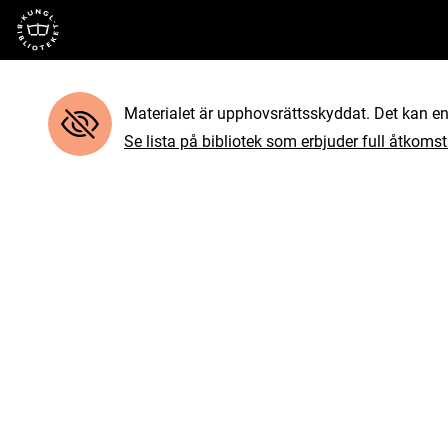
Till startsidan
Materialet är upphovsrättsskyddat. Det kan end
Se lista på bibliotek som erbjuder full åtkomst