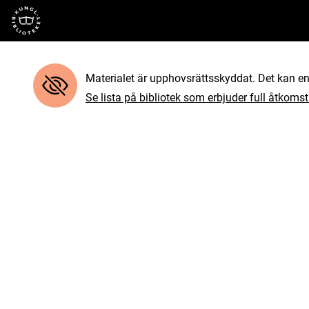
Till startsidan
Materialet är upphovsrättsskyddat. Det kan end
Se lista på bibliotek som erbjuder full åtkomst