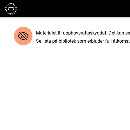
Till startsidan
Materialet är upphovsrättsskyddat. Det kan end
Se lista på bibliotek som erbjuder full åtkomst