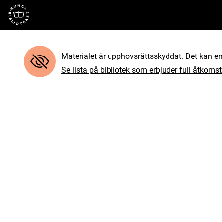
Till startsidan
Materialet är upphovsrättsskyddat. Det kan end
Se lista på bibliotek som erbjuder full åtkomst