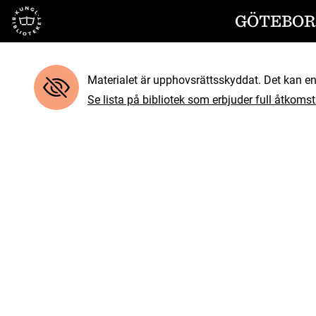
Till startsidan
GÖTEBORG
Materialet är upphovsrättsskyddat. Det kan end
Se lista på bibliotek som erbjuder full åtkomst