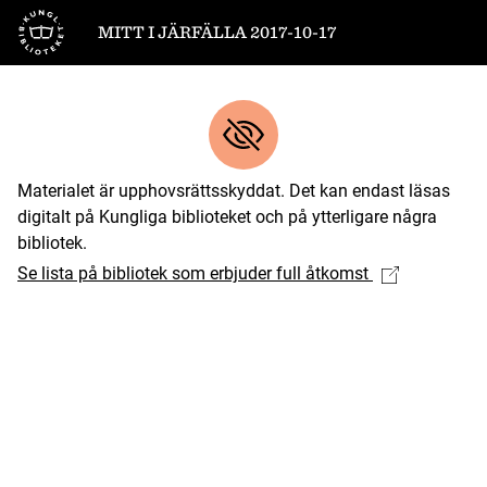
Till startsidan
MITT I JÄRFÄLLA 2017-10-17
Materialet är upphovsrättsskyddat. Det kan endast läsas
digitalt på Kungliga biblioteket och på ytterligare några
bibliotek.
Se lista på bibliotek som erbjuder full åtkomst