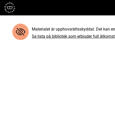
Till startsidan
Materialet är upphovsrättsskyddat. Det kan end
Se lista på bibliotek som erbjuder full åtkomst