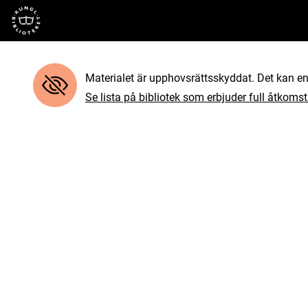
Till startsidan
Materialet är upphovsrättsskyddat. Det kan end
Se lista på bibliotek som erbjuder full åtkomst